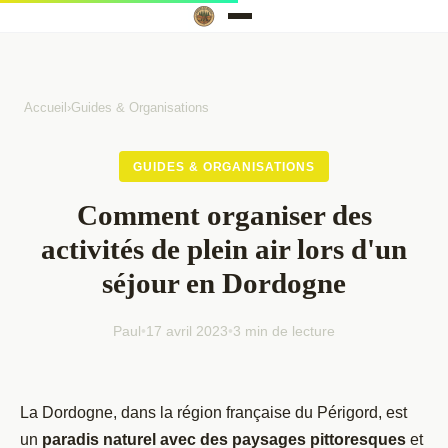
Accueil
›
Guides & Organisations
GUIDES & ORGANISATIONS
Comment organiser des
activités de plein air lors d'un
séjour en Dordogne
Paul
•
17 avril 2023
•
3 min de lecture
La Dordogne, dans la région française du Périgord, est
un
paradis naturel avec des paysages pittoresques
et