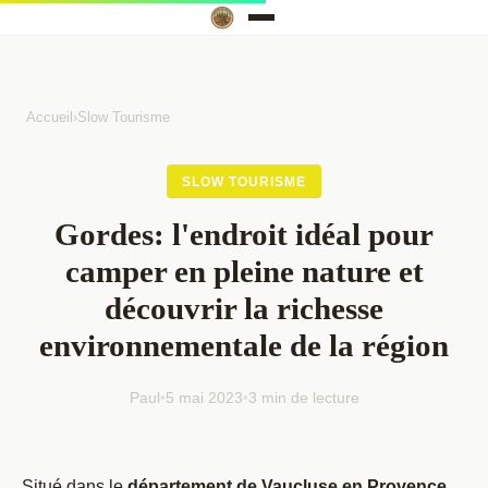
Accueil
›
Slow Tourisme
SLOW TOURISME
Gordes: l'endroit idéal pour
camper en pleine nature et
découvrir la richesse
environnementale de la région
Paul
•
5 mai 2023
•
3 min de lecture
Situé dans le
département de Vaucluse en Provence
,