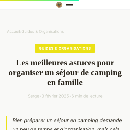
Accueil
›
Guides & Organisations
GUIDES & ORGANISATIONS
Les meilleures astuces pour
organiser un séjour de camping
en famille
Serge
•
3 février 2025
•
6 min de lecture
Bien préparer un séjour en camping demande
un peu de temps et d'organisation, mais cela