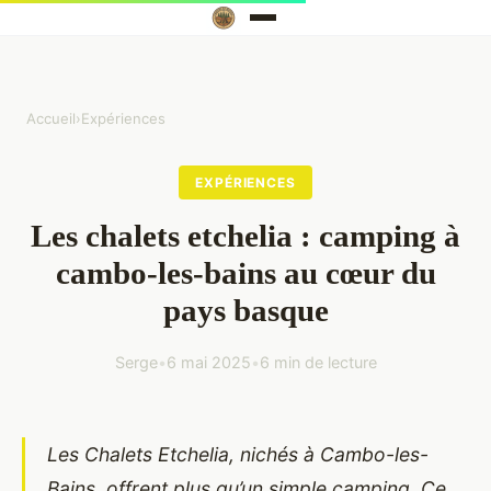
Accueil
›
Expériences
EXPÉRIENCES
Les chalets etchelia : camping à
cambo-les-bains au cœur du
pays basque
Serge
•
6 mai 2025
•
6 min de lecture
Les Chalets Etchelia, nichés à Cambo-les-
Bains, offrent plus qu’un simple camping. Ce