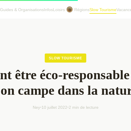
Guides & Organisations
Infos
Loisirs
Régions
Slow Tourisme
Vacanc
SLOW TOURISME
 être éco-responsable
'on campe dans la natu
Ney
•
10 juillet 2022
•
2 min de lecture