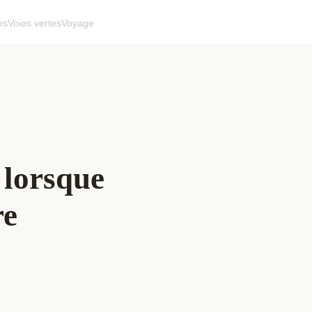
es
Voies vertes
Voyage
 lorsque
re