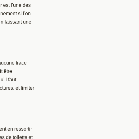
 est l'une des
nnement si l'on
en laissant une
aucune trace
t être
'il faut
tures, et limiter
nt en ressortir
es de toilette et