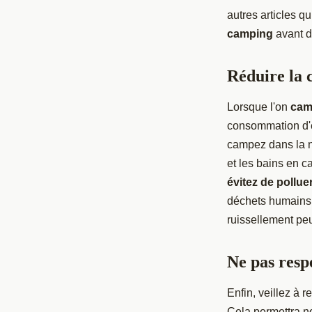
autres articles q
camping
avant d
Réduire la 
Lorsque l'on
camp
consommation d'ea
campez dans la na
et les bains en c
évitez de pollue
déchets humains d
ruissellement pe
Ne pas respe
Enfin, veillez à 
Cela permettra n