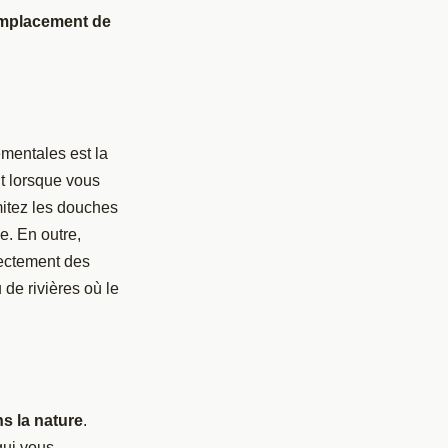
 emplacement de
ementales est la
nt lorsque vous
mitez les douches
e. En outre,
rectement des
de rivières où le
s la nature
.
qui vous