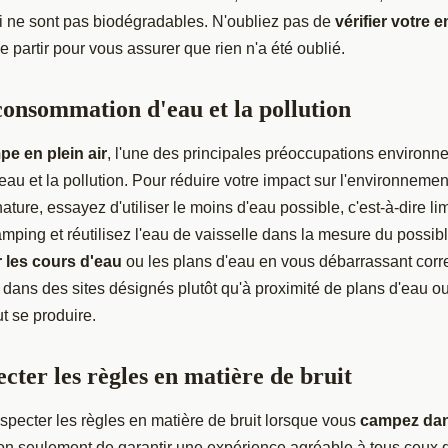
ui ne sont pas biodégradables. N'oubliez pas de
vérifier votre
e partir pour vous assurer que rien n'a été oublié.
consommation d'eau et la pollution
e en plein air
, l'une des principales préoccupations environn
u et la pollution. Pour réduire votre impact sur l'environneme
ture, essayez d'utiliser le moins d'eau possible, c'est-à-dire li
amping et réutilisez l'eau de vaisselle dans la mesure du possibl
r les cours d'eau
ou les plans d'eau en vous débarrassant cor
ans des sites désignés plutôt qu'à proximité de plans d'eau ou 
ut se produire.
cter les règles en matière de bruit
respecter les règles en matière de bruit lorsque vous
campez dan
on seulement de garantir une expérience agréable à tous ceux 