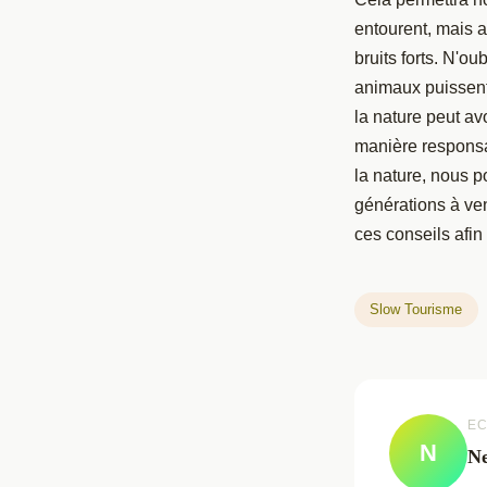
entourent, mais 
bruits forts. N'o
animaux puissen
la nature peut avo
manière responsa
la nature, nous p
générations à ven
ces conseils afi
Slow Tourisme
EC
N
N